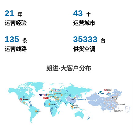
24
49
年
个
运营经验
运营城市
153
40000
条
台
运营线路
供货空调
朗进·大客户分布