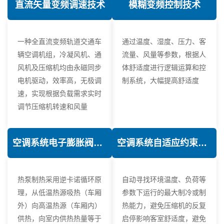
直流矢量变频调速技术
模糊变频控制技术
一种全直流变频轨道交通车
通过温度、湿度、压力、客
辆空调机组，冷凝风机、通
流量、风量等参数，根据人
风机及压缩机均由永磁同步
体舒适度进行逻辑运算和控
电机驱动，效率高，无极调
制系统，大幅提高舒适度
速，实现根据负载需求实时
调节压缩机转速和风量
空调系统电子膨胀阀热力学优化技术
空调系统自适应约束控制技术
热泵制热采用逆卡诺循环原
自动寻找环境温度、负荷等
理，从低温热源吸热（车厢
参数下运行的最大制冷或制
外）向高温热源（车厢内）
热能力，避免压缩机的反复
供热，向室内供热热量等于
启停影响客室舒适度，避免