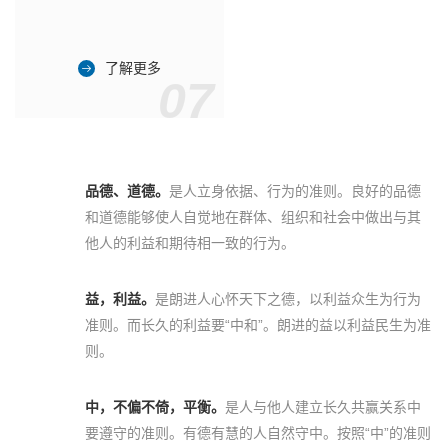
了解更多
07
品德、道德。
是人立身依据、行为的准则。良好的品德
和道德能够使人自觉地在群体、组织和社会中做出与其
他人的利益和期待相一致的行为。
益，利益。
是朗进人心怀天下之德，以利益众生为行为
准则。而长久的利益要“中和”。朗进的益以利益民生为准
则。
中，不偏不倚，平衡。
是人与他人建立长久共赢关系中
要遵守的准则。有德有慧的人自然守中。按照“中”的准则