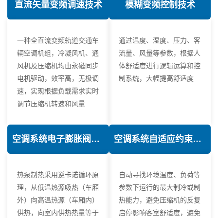
直流矢量变频调速技术
模糊变频控制技术
一种全直流变频轨道交通车
通过温度、湿度、压力、客
辆空调机组，冷凝风机、通
流量、风量等参数，根据人
风机及压缩机均由永磁同步
体舒适度进行逻辑运算和控
电机驱动，效率高，无极调
制系统，大幅提高舒适度
速，实现根据负载需求实时
调节压缩机转速和风量
空调系统电子膨胀阀热力学优化技术
空调系统自适应约束控制技术
热泵制热采用逆卡诺循环原
自动寻找环境温度、负荷等
理，从低温热源吸热（车厢
参数下运行的最大制冷或制
外）向高温热源（车厢内）
热能力，避免压缩机的反复
供热，向室内供热热量等于
启停影响客室舒适度，避免