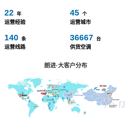
24
49
年
个
运营经验
运营城市
153
40000
条
台
运营线路
供货空调
朗进·大客户分布