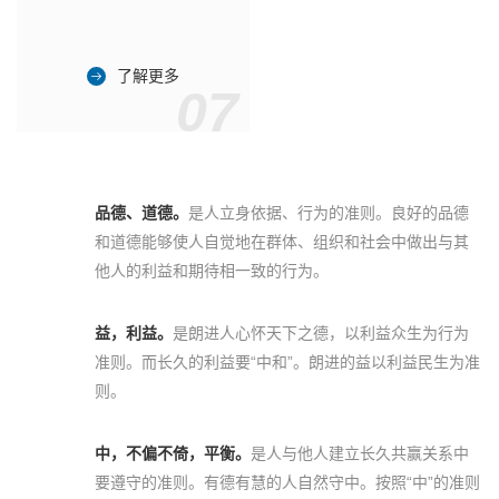
了解更多
07
品德、道德。
是人立身依据、行为的准则。良好的品德
和道德能够使人自觉地在群体、组织和社会中做出与其
他人的利益和期待相一致的行为。
益，利益。
是朗进人心怀天下之德，以利益众生为行为
准则。而长久的利益要“中和”。朗进的益以利益民生为准
则。
中，不偏不倚，平衡。
是人与他人建立长久共赢关系中
要遵守的准则。有德有慧的人自然守中。按照“中”的准则