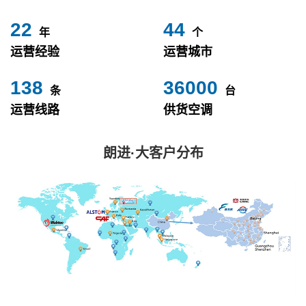
24
49
年
个
运营经验
运营城市
153
40000
条
台
运营线路
供货空调
朗进·大客户分布