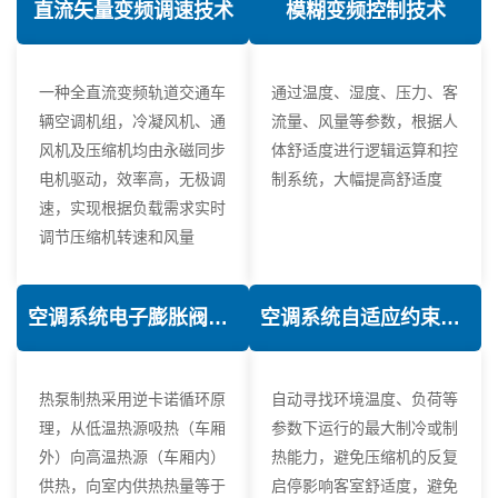
直流矢量变频调速技术
模糊变频控制技术
一种全直流变频轨道交通车
通过温度、湿度、压力、客
辆空调机组，冷凝风机、通
流量、风量等参数，根据人
风机及压缩机均由永磁同步
体舒适度进行逻辑运算和控
电机驱动，效率高，无极调
制系统，大幅提高舒适度
速，实现根据负载需求实时
调节压缩机转速和风量
空调系统电子膨胀阀热力学优化技术
空调系统自适应约束控制技术
热泵制热采用逆卡诺循环原
自动寻找环境温度、负荷等
理，从低温热源吸热（车厢
参数下运行的最大制冷或制
外）向高温热源（车厢内）
热能力，避免压缩机的反复
供热，向室内供热热量等于
启停影响客室舒适度，避免