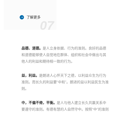
了解更多
07
品德、道德。
是人立身依据、行为的准则。良好的品德
和道德能够使人自觉地在群体、组织和社会中做出与其
他人的利益和期待相一致的行为。
益，利益。
是朗进人心怀天下之德，以利益众生为行为
准则。而长久的利益要“中和”。朗进的益以利益民生为准
则。
中，不偏不倚，平衡。
是人与他人建立长久共赢关系中
要遵守的准则。有德有慧的人自然守中。按照“中”的准则