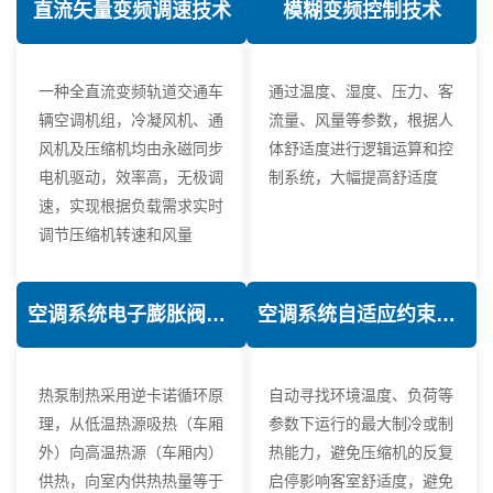
直流矢量变频调速技术
模糊变频控制技术
一种全直流变频轨道交通车
通过温度、湿度、压力、客
辆空调机组，冷凝风机、通
流量、风量等参数，根据人
风机及压缩机均由永磁同步
体舒适度进行逻辑运算和控
电机驱动，效率高，无极调
制系统，大幅提高舒适度
速，实现根据负载需求实时
调节压缩机转速和风量
空调系统电子膨胀阀热力学优化技术
空调系统自适应约束控制技术
热泵制热采用逆卡诺循环原
自动寻找环境温度、负荷等
理，从低温热源吸热（车厢
参数下运行的最大制冷或制
外）向高温热源（车厢内）
热能力，避免压缩机的反复
供热，向室内供热热量等于
启停影响客室舒适度，避免