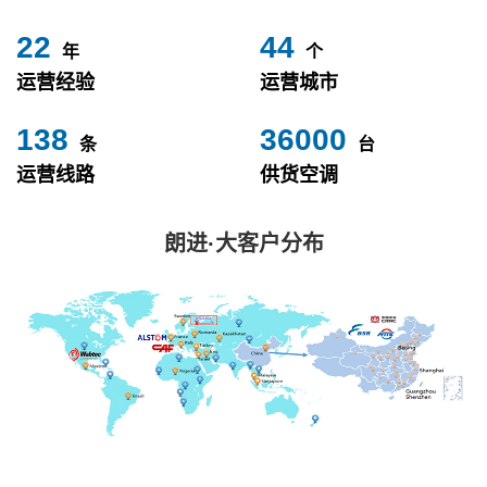
24
49
年
个
运营经验
运营城市
153
40000
条
台
运营线路
供货空调
朗进·大客户分布