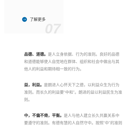
了解更多
07
品德、道德。
是人立身依据、行为的准则。良好的品德
和道德能够使人自觉地在群体、组织和社会中做出与其
他人的利益和期待相一致的行为。
益，利益。
是朗进人心怀天下之德，以利益众生为行为
准则。而长久的利益要“中和”。朗进的益以利益民生为准
则。
中，不偏不倚，平衡。
是人与他人建立长久共赢关系中
要遵守的准则。有德有慧的人自然守中。按照“中”的准则