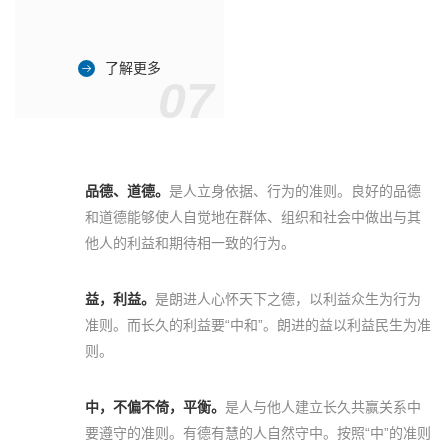
了解更多
07
品德、道德。
是人立身依据、行为的准则。良好的品德
和道德能够使人自觉地在群体、组织和社会中做出与其
他人的利益和期待相一致的行为。
益，利益。
是朗进人心怀天下之德，以利益众生为行为
准则。而长久的利益要“中和”。朗进的益以利益民生为准
则。
中，不偏不倚，平衡。
是人与他人建立长久共赢关系中
要遵守的准则。有德有慧的人自然守中。按照“中”的准则