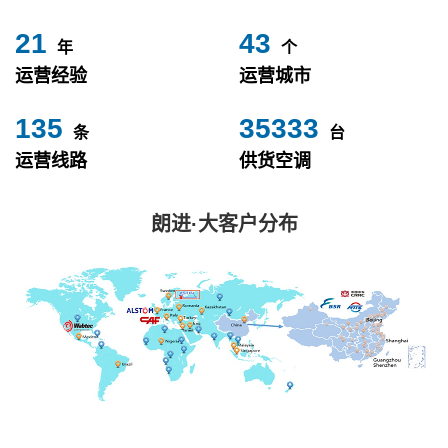
24
49
年
个
运营经验
运营城市
153
40000
条
台
运营线路
供货空调
朗进·大客户分布