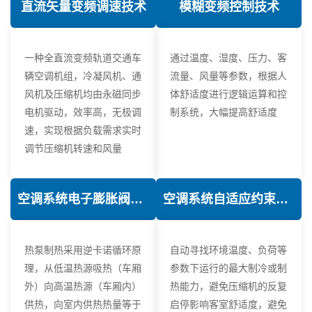
直流矢量变频调速技术
模糊变频控制技术
一种全直流变频轨道交通车
通过温度、湿度、压力、客
辆空调机组，冷凝风机、通
流量、风量等参数，根据人
风机及压缩机均由永磁同步
体舒适度进行逻辑运算和控
电机驱动，效率高，无极调
制系统，大幅提高舒适度
速，实现根据负载需求实时
调节压缩机转速和风量
空调系统电子膨胀阀热力学优化技术
空调系统自适应约束控制技术
热泵制热采用逆卡诺循环原
自动寻找环境温度、负荷等
理，从低温热源吸热（车厢
参数下运行的最大制冷或制
外）向高温热源（车厢内）
热能力，避免压缩机的反复
供热，向室内供热热量等于
启停影响客室舒适度，避免