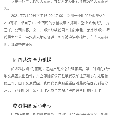
这是一场罕见的特大暴雨，并始料未及的转变成为特大暴雨灾
害。
2021年7月20日下午16:00-17:00，郑州一小时的降雨量达到
210毫米，相当于150个西湖的水量被灌入郑州，整个城市成为一片
汪洋。公司的客户之一，郑州地铁线网也未能幸免，尤其以郑州5号
线最为严重，洪水进入地铁隧道，列车被淹洪水掩埋，车内人员被
困，线路整体瘫痪。
同舟共济 全力驰援
朗进科技闻“汛”而动，迅速启动应急处理预案，第一时间向郑州
地铁集团发出函件，并立即抽调公司驻地代表前往郑州协助处理抢
修工作，由于交通受阻，我司代表克服重重困难最终经西安到达郑
州后，即刻组织十余名工作人员全力配合段内设备的抢险工作。
物资供给 爱心奉献
因交通瘫痪，物资供应匮乏，特别是水和食物严重不足，朗进