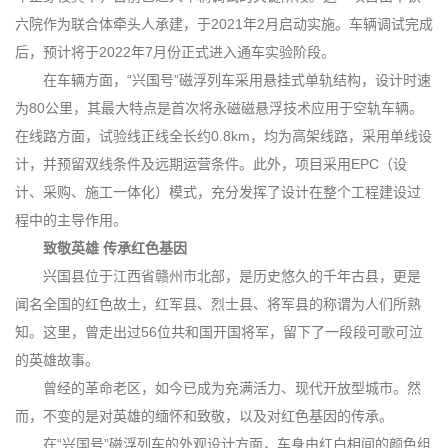
六院作为联合体牵头人承建，于2021年2月启动实施。车辆调试完成
后，预计将于2022年7月份正式进入通车实验阶段。
在车辆方面，“兴国号”磁浮列车采用悬挂式单轨结构，设计时速
为80公里，其最大特点是首次将永磁磁悬浮技术应用于空轨车辆。
在线路方面，试验线正线全长约0.8km，均为高架线路，采用单线设
计，并预留双线条件及远期运营条件。此外，项目采用EPC（设
计、采购、施工一体化）模式，充分发挥了设计在整个工程建设过
程中的主导作用。
致敬英雄 传承红色基因
兴国县位于江西省赣州市北部，是历史悠久的千年古县，更是
闻名全国的红色故土，红军县、烈士县、将军县的称谓为人们所熟
知。这里，曾走出过56位共和国开国将军，留下了一段段可歌可泣
的英雄故事。
曾经的革命老区，如今已成为充满活力、现代开放型城市。然
而，不变的是对英雄的缅怀和致敬，以及对红色基因的传承。
在“兴国号”磁浮列车的外观设计方面，车身由红白相间的颜色组