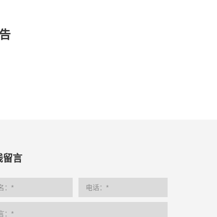
告
线留言