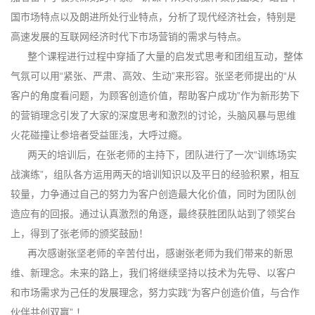
国市场特点以及朗进所处行业特点，分析了现代经济社会，特别是
高速发展的互联网经济时代下市场营销的需求与特点。
整个课程进行过程中穿插了大量的启发式思考和团组互动，整体
气氛可以用“紧张、严肃、高效、生动”来形容。张坚老师提出的“从
客户的角度看问题，为顾客创造价值，帮助客户成功”作为新形势下
的营销理念引发了大家的深度思考和激烈的讨论，头脑风暴与思维
火花碰撞让参培者受益匪浅，大呼过瘾。
两天的培训后，在张老师的主持下，团队进行了一次“训练场实
战演练”，组队各方运用两天的培训知识以及平日的经验积累，相互
较量，力争通过自己的努力为客户创造最大化价值，同时为团队创
造应有的回报。通过认真激烈的角逐，最终获胜团队站到了领奖台
上，得到了张老师的颁奖鼓励！
再次感谢张坚老师的辛苦付出，感谢张老师为我们带来的新思
维、新理念。未来的路上，我们将继续坚持以技术为先导、以客户
和市场需求为己任的发展理念，努力实践“为客户创造价值，与合作
伙伴共创双赢” ！