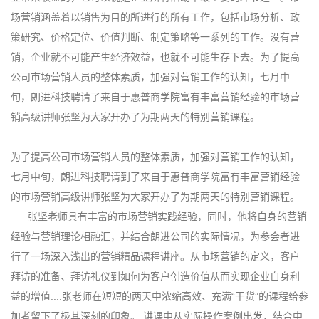
场营销涵盖着以销售为目的所进行的所有工作，包括市场分析、政
策研究、价格定位、价值判断、制定策略等一系列的工作。没有营
销，企业就不可能产生经济效益，也就不可能生存下去。为了提高
公司市场营销人员的整体素质，加强对营销工作的认知，七月中
旬，朗进科技聘请了来自于惠普商学院富有丰富营销经验的市场营
销高级讲师张坚为大家开办了为期两天的特别营销课程。
为了提高公司市场营销人员的整体素质，加强对营销工作的认知，
七月中旬，朗进科技聘请到了来自于惠普商学院富有丰富营销经验
的市场营销高级讲师张坚为大家开办了为期两天的特别营销课程。
张坚老师具有丰富的市场营销实践经验，同时，他将自身的营销
经验与营销理论相融汇，并结合朗进公司的实际情况，为参会者进
行了一场深入浅出的营销精品课程讲座。从市场营销的定义，客户
拜访的准备、拜访礼仪到如何为客户创造价值从而实现企业自身利
益的增值....张老师在短短的两天中浓缩高效、充满“干货”的课程给参
加者留下了极其深刻的印象。 讲课中从实际操作案例出发，结合中