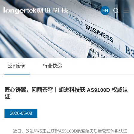
EN
公司新闻
行业快递
匠心铸翼，问鼎苍穹丨朗进科技获 AS9100D 权威认
证
2026-05-08
近日，朗进科技正式获得AS9100D航空航天质量管理体系认证